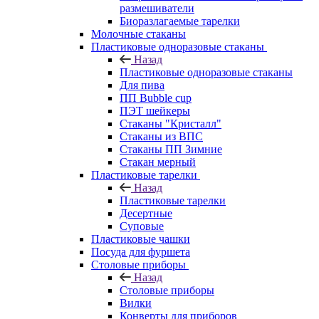
размешиватели
Биоразлагаемые тарелки
Молочные стаканы
Пластиковые одноразовые стаканы
Назад
Пластиковые одноразовые стаканы
Для пива
ПП Bubble cup
ПЭТ шейкеры
Стаканы "Кристалл"
Стаканы из ВПС
Стаканы ПП Зимние
Стакан мерный
Пластиковые тарелки
Назад
Пластиковые тарелки
Десертные
Суповые
Пластиковые чашки
Посуда для фуршета
Столовые приборы
Назад
Столовые приборы
Вилки
Конверты для приборов