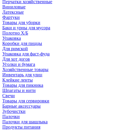
Перчатки хозяйственные
Виниловые
Латексные
Фартуки
Товары для уборки
Баки и урны для мусора
Полотно Х/Б
Упаковка
Коробки для пиццы
Для римской
Упаковка для фаст-фуда
Для хот догов
Уголки и бумага
Хозяйственные товары
Инвентарь для улиц
Клейкие ленты
Товары для пикника
Шпагаты и нити
Свечи
Товары для сервировки
Барные аксессуары
Зубочистки
Палочки
Палочки для шашлыка
Продукты питания