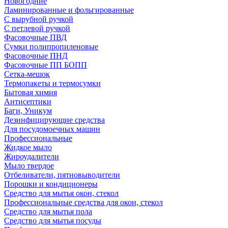
Новогодние
Ламинированные и фольгированные
С вырубной ручкой
С петлевой ручкой
Фасовочные ПВД
Сумки полипропиленовые
Фасовочные ПНД
Фасовочные ПП БОПП
Сетка-мешок
Термопакеты и термосумки
Бытовая химия
Антисептики
Баги, Уникум
Дезинфицирующие средства
Для посудомоечных машин
Профессиональные
Жидкое мыло
Жироудалители
Мыло твердое
Отбеливатели, пятновыводители
Порошки и кондиционеры
Средство для мытья окон, стекол
Профессиональные средства для окон, стекол
Средство для мытья пола
Средство для мытья посуды