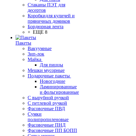
Стаканы ПЭТ для
десертов
Коробкидля куличей и
пряничных домиков
Бордюрная лента
+ ЕЩЕ 8
Пакеты
Вакуумные
Зип-лок
Майка
Для пиццы
Мешки мусорные
Подарочные пакеты
Новогодние
Ламинированные
и фольгированные
С вырубной ручкой
С петлевой ручкой
Фасовочные ПВД
Сумки
полипропиленовые
Фасовочные ПНД
Фасовочные ПП БОПП
Сетка-мешок