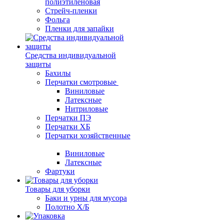
полиэтиленовая
Стрейч-пленки
Фольга
Пленки для запайки
Средства индивидуальной
защиты
Бахилы
Перчатки смотровые
Виниловые
Латексные
Нитриловые
Перчатки ПЭ
Перчатки ХБ
Перчатки хозяйственные
Виниловые
Латексные
Фартуки
Товары для уборки
Баки и урны для мусора
Полотно Х/Б