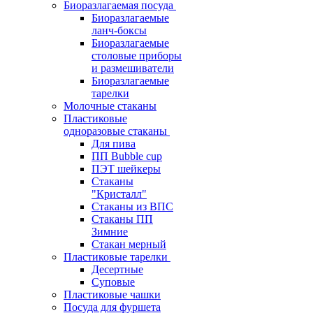
Биоразлагаемая посуда
Биоразлагаемые
ланч-боксы
Биоразлагаемые
столовые приборы
и размешиватели
Биоразлагаемые
тарелки
Молочные стаканы
Пластиковые
одноразовые стаканы
Для пива
ПП Bubble cup
ПЭТ шейкеры
Стаканы
"Кристалл"
Стаканы из ВПС
Стаканы ПП
Зимние
Стакан мерный
Пластиковые тарелки
Десертные
Суповые
Пластиковые чашки
Посуда для фуршета