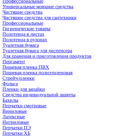
Профессиональные
Универсальные моющие средства
Чистящие средства
Чистящие средства для сантехники
Профессиональные
Гигиенические товары
Полотенца в листах
Полотенца в рулонах
Туалетная бумага
Туалетная бумага для диспенсера
Для хранения и приготовления продуктов
Пергамент
Пищевая пленка ПВХ
Пищевая пленка полиэтиленовая
Стрейч-пленки
Фольга
Пленки для запайки
Средства индивидуальной защиты
Бахилы
Перчатки смотровые
Виниловые
Латексные
Нитриловые
Перчатки ПЭ
Перчатки ХБ