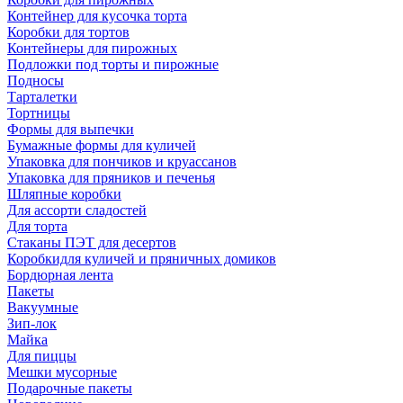
Контейнер для кусочка торта
Коробки для тортов
Контейнеры для пирожных
Подложки под торты и пирожные
Подносы
Тарталетки
Тортницы
Формы для выпечки
Бумажные формы для куличей
Упаковка для пончиков и круассанов
Упаковка для пряников и печенья
Шляпные коробки
Для ассорти сладостей
Для торта
Стаканы ПЭТ для десертов
Коробкидля куличей и пряничных домиков
Бордюрная лента
Пакеты
Вакуумные
Зип-лок
Майка
Для пиццы
Мешки мусорные
Подарочные пакеты