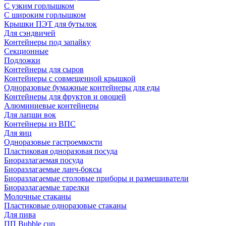
С узким горлышком
С широким горлышком
Крышки ПЭТ для бутылок
Для сэндвичей
Контейнеры под запайку
Секционные
Подложки
Контейнеры для сыров
Контейнеры с совмещенной крышкой
Одноразовые бумажные контейнеры для еды
Контейнеры для фруктов и овощей
Алюминиевые контейнеры
Для лапши вок
Контейнеры из ВПС
Для яиц
Одноразовые гастроемкости
Пластиковая одноразовая посуда
Биоразлагаемая посуда
Биоразлагаемые ланч-боксы
Биоразлагаемые столовые приборы и размешиватели
Биоразлагаемые тарелки
Молочные стаканы
Пластиковые одноразовые стаканы
Для пива
ПП Bubble cup