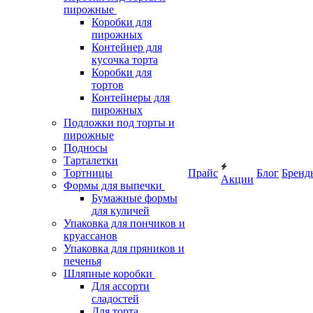
пирожные
Коробки для
пирожных
Контейнер для
кусочка торта
Коробки для
тортов
Контейнеры для
пирожных
Подложки под торты и
пирожные
Подносы
Тарталетки
Тортницы
Прайс
Блог
Бренд
Акции
Формы для выпечки
Бумажные формы
для куличей
Упаковка для пончиков и
круассанов
Упаковка для пряников и
печенья
Шляпные коробки
Для ассорти
сладостей
Для торта