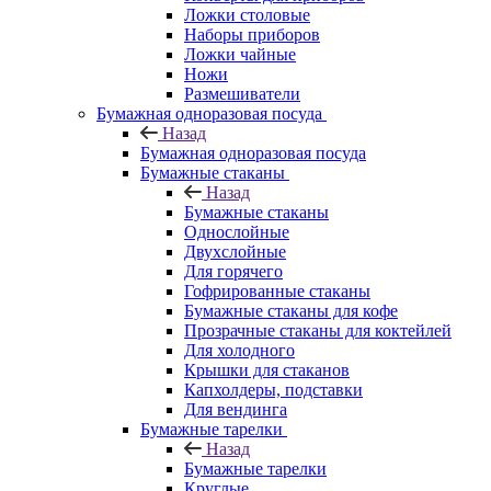
Ложки столовые
Наборы приборов
Ложки чайные
Ножи
Размешиватели
Бумажная одноразовая посуда
Назад
Бумажная одноразовая посуда
Бумажные стаканы
Назад
Бумажные стаканы
Однослойные
Двухслойные
Для горячего
Гофрированные стаканы
Бумажные стаканы для кофе
Прозрачные стаканы для коктейлей
Для холодного
Крышки для стаканов
Капхолдеры, подставки
Для вендинга
Бумажные тарелки
Назад
Бумажные тарелки
Круглые