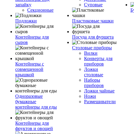
запайку
Суповые
Секционные
Б
Подложки
Пластиковые чашки
Контейнеры для
Посуда для фуршета
сыров
Столовые приборы
Вилки
Конверты для
Контейнеры с
приборов
совмещенной
Ложки
крышкой
столовые
Наборы
приборов
Ложки чайные
Одноразовые
Ножи
бумажные
Размешиватели
контейнеры для еды
Контейнеры для
фруктов и овощей