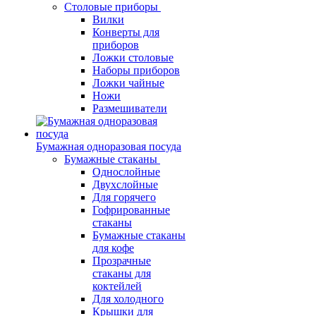
Столовые приборы
Вилки
Конверты для
приборов
Ложки столовые
Наборы приборов
Ложки чайные
Ножи
Размешиватели
Бумажная одноразовая посуда
Бумажные стаканы
Однослойные
Двухслойные
Для горячего
Гофрированные
стаканы
Бумажные стаканы
для кофе
Прозрачные
стаканы для
коктейлей
Для холодного
Крышки для