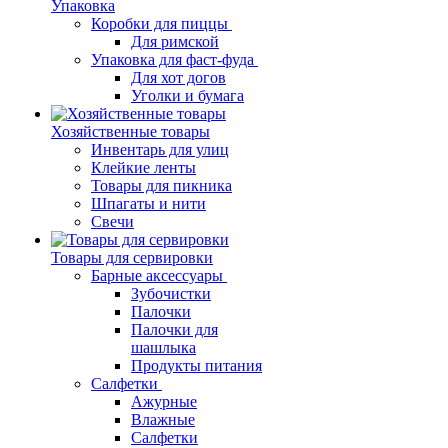
Упаковка
Коробки для пиццы
Для римской
Упаковка для фаст-фуда
Для хот догов
Уголки и бумага
Хозяйственные товары
Инвентарь для улиц
Клейкие ленты
Товары для пикника
Шпагаты и нити
Свечи
Товары для сервировки
Барные аксессуары
Зубочистки
Палочки
Палочки для
шашлыка
Продукты питания
Салфетки
Ажурные
Влажные
Салфетки