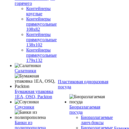
горячего
Контейнеры
круглые
Контейнеры
прямоугольные
108х82
Контейнеры
прямоугольные
138х102
Контейнеры
прямоугольные
179х132
Салатники
Пластиковая одноразовая
посуда
Бумажная упаковка
1ЕА, OSQ, Packton
Соусники
Биоразлагаемая
посуда
Биоразлагаемые
Банки из
ланч-боксы
полипропилена
Биоразлагаемые
Бумажн