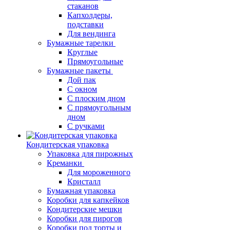
стаканов
Капхолдеры,
подставки
Для вендинга
Бумажные тарелки
Круглые
Прямоугольные
Бумажные пакеты
Дой пак
С окном
С плоским дном
С прямоугольным
дном
С ручками
Кондитерская упаковка
Упаковка для пирожных
Креманки
Для мороженного
Кристалл
Бумажная упаковка
Коробки для капкейков
Кондитерские мешки
Коробки для пирогов
Коробки под торты и