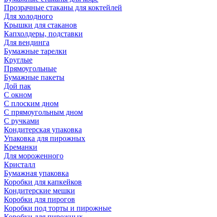
Прозрачные стаканы для коктейлей
Для холодного
Крышки для стаканов
Капхолдеры, подставки
Для вендинга
Бумажные тарелки
Круглые
Прямоугольные
Бумажные пакеты
Дой пак
С окном
С плоским дном
С прямоугольным дном
С ручками
Кондитерская упаковка
Упаковка для пирожных
Креманки
Для мороженного
Кристалл
Бумажная упаковка
Коробки для капкейков
Кондитерские мешки
Коробки для пирогов
Коробки под торты и пирожные
Коробки для пирожных