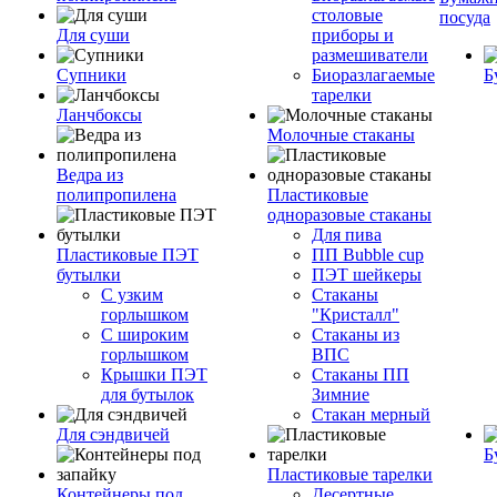
столовые
посуда
Для суши
приборы и
размешиватели
Супники
Биоразлагаемые
Б
тарелки
Ланчбоксы
Молочные стаканы
Ведра из
полипропилена
Пластиковые
одноразовые стаканы
Для пива
Пластиковые ПЭТ
ПП Bubble cup
бутылки
ПЭТ шейкеры
С узким
Стаканы
горлышком
"Кристалл"
С широким
Стаканы из
горлышком
ВПС
Крышки ПЭТ
Стаканы ПП
для бутылок
Зимние
Стакан мерный
Для сэндвичей
Б
Пластиковые тарелки
Контейнеры под
Десертные