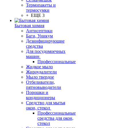
Термопакеты и
термосумки
+ ЕЩЕ 3
Бытовая химия
Антисептики
Баги, Уникум
Дезинфицирующие
средства
Для посудомоечных
машин
Профессиональные
Жидкое мыло
Жироудалители
Мыло твердое
Отбеливатели,
пятновыводители
Порошки и
кондиционеры
Средство для мытья
окон, стекол
Профессиональные
средства для окон,
стекол