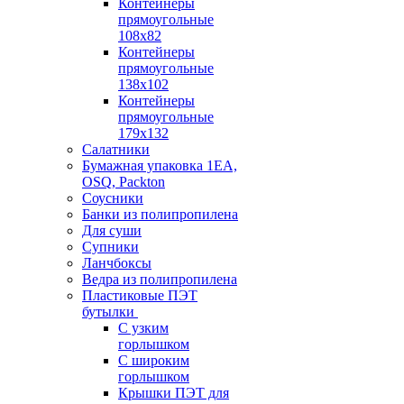
Контейнеры
прямоугольные
108х82
Контейнеры
прямоугольные
138х102
Контейнеры
прямоугольные
179х132
Салатники
Бумажная упаковка 1ЕА,
OSQ, Packton
Соусники
Банки из полипропилена
Для суши
Супники
Ланчбоксы
Ведра из полипропилена
Пластиковые ПЭТ
бутылки
С узким
горлышком
С широким
горлышком
Крышки ПЭТ для