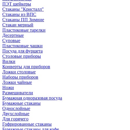
ПЭТ шейкеры
Стаканы "Кристалл"
Стаканы из ВПС
Стаканы ПП Зимние
Стакан мерный
Пластиковые тарелки
Десертные
Суповые
Пластиковые чашки
Посуда для фуршета
Столовые приборы
Вилки
Конверты для приборов
Ложки столовые
Наборы приборов
Ложки чайные
Ножи
Размешиватели
Бумажная одноразовая посуда
Бумажные стаканы
Однослойные
Двухслойные
Для горячего
Гофрированные стаканы
Бумажные стаканы для кофе