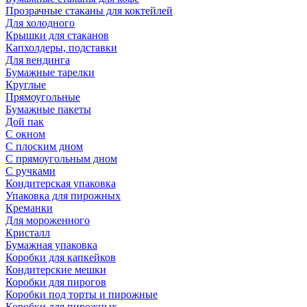
Прозрачные стаканы для коктейлей
Для холодного
Крышки для стаканов
Капхолдеры, подставки
Для вендинга
Бумажные тарелки
Круглые
Прямоугольные
Бумажные пакеты
Дой пак
С окном
С плоским дном
С прямоугольным дном
С ручками
Кондитерская упаковка
Упаковка для пирожных
Креманки
Для мороженного
Кристалл
Бумажная упаковка
Коробки для капкейков
Кондитерские мешки
Коробки для пирогов
Коробки под торты и пирожные
Коробки для пирожных