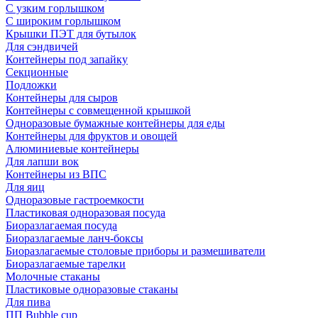
С узким горлышком
С широким горлышком
Крышки ПЭТ для бутылок
Для сэндвичей
Контейнеры под запайку
Секционные
Подложки
Контейнеры для сыров
Контейнеры с совмещенной крышкой
Одноразовые бумажные контейнеры для еды
Контейнеры для фруктов и овощей
Алюминиевые контейнеры
Для лапши вок
Контейнеры из ВПС
Для яиц
Одноразовые гастроемкости
Пластиковая одноразовая посуда
Биоразлагаемая посуда
Биоразлагаемые ланч-боксы
Биоразлагаемые столовые приборы и размешиватели
Биоразлагаемые тарелки
Молочные стаканы
Пластиковые одноразовые стаканы
Для пива
ПП Bubble cup