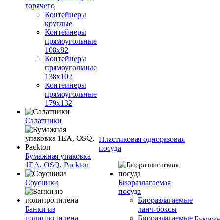
горячего
Контейнеры
круглые
Контейнеры
прямоугольные
108х82
Контейнеры
прямоугольные
138х102
Контейнеры
прямоугольные
179х132
Салатники
Пластиковая одноразовая
посуда
Бумажная упаковка
1ЕА, OSQ, Packton
Соусники
Биоразлагаемая
посуда
Биоразлагаемые
Банки из
ланч-боксы
полипропилена
Биоразлагаемые
Бумажн