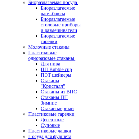
Биоразлагаемая посуда
Биоразлагаемые
ланч-боксы
Биоразлагаемые
столовые приборы
и размешиватели
Биоразлагаемые
тарелки
Молочные стаканы
Пластиковые
одноразовые стаканы
Для пива
ПП Bubble cup
ПЭТ шейкеры
Стаканы
"Кристалл"
Стаканы из ВПС
Стаканы ПП
Зимние
Стакан мерный
Пластиковые тарелки
Десертные
Суповые
Пластиковые чашки
Посуда для фуршета