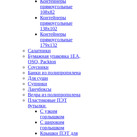
Контейнеры
прямоугольные
108х82
Контейнеры
прямоугольные
138х102
Контейнеры
прямоугольные
179х132
Салатники
Бумажная упаковка 1ЕА,
OSQ, Packton
Соусники
Банки из полипропилена
Для суши
Супники
Ланчбоксы
Ведра из полипропилена
Пластиковые ПЭТ
бутылки
С узким
горлышком
С широким
горлышком
Крышки ПЭТ для