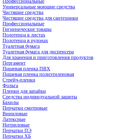
Профессиональные
Универсальные моющие средства
Чистящие средства
Чистящие средства для сантехники
Профессиональные
Гигиенические товары
Полотенца в листах
Полотенца в рулонах
Туалетная бумага
Туалетная бумага для диспенсера
Для хранения и приготовления продуктов
Пергамент
Пищевая пленка ПВХ
Пищевая пленка полиэтиленовая
Стрейч-пленки
Фольга
Пленки для запайки
Средства индивидуальной защиты
Бахилы
Перчатки смотровые
Виниловые
Латексные
Нитриловые
Перчатки ПЭ
Перчатки ХБ