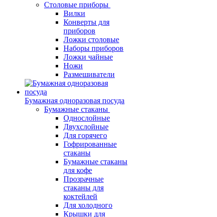
Столовые приборы
Вилки
Конверты для
приборов
Ложки столовые
Наборы приборов
Ложки чайные
Ножи
Размешиватели
Бумажная одноразовая посуда
Бумажные стаканы
Однослойные
Двухслойные
Для горячего
Гофрированные
стаканы
Бумажные стаканы
для кофе
Прозрачные
стаканы для
коктейлей
Для холодного
Крышки для