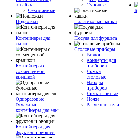
запайку
Суповые
Секционные
Б
Подложки
Пластиковые чашки
Контейнеры для
Посуда для фуршета
сыров
Столовые приборы
Вилки
Конверты для
Контейнеры с
приборов
совмещенной
Ложки
крышкой
столовые
Наборы
приборов
Ложки чайные
Одноразовые
Ножи
бумажные
Размешиватели
контейнеры для еды
Контейнеры для
фруктов и овощей