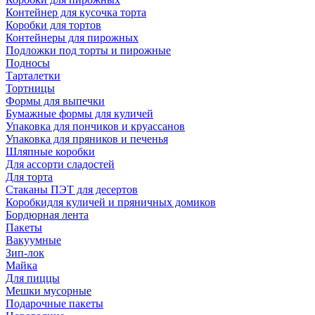
Контейнер для кусочка торта
Коробки для тортов
Контейнеры для пирожных
Подложки под торты и пирожные
Подносы
Тарталетки
Тортницы
Формы для выпечки
Бумажные формы для куличей
Упаковка для пончиков и круассанов
Упаковка для пряников и печенья
Шляпные коробки
Для ассорти сладостей
Для торта
Стаканы ПЭТ для десертов
Коробкидля куличей и пряничных домиков
Бордюрная лента
Пакеты
Вакуумные
Зип-лок
Майка
Для пиццы
Мешки мусорные
Подарочные пакеты