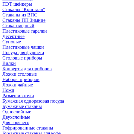
ПЭТ шейкеры
Стаканы "Кристалл"
Стаканы из ВПС
Стаканы ПП Зимние
Стакан мерный
Пластиковые тарелки
Десертные
Суповые
Пластиковые чашки
Посуда для фуршета
Столовые приборы
Вилки
Конверты для приборов
Ложки столовые
Наборы приборов
Ложки чайные
Ножи
Размешиватели
Бумажная одноразовая посуда
Бумажные стаканы
Однослойные
Двухслойные
Для горячего
Гофрированные стаканы
Бумажные стаканы для кофе