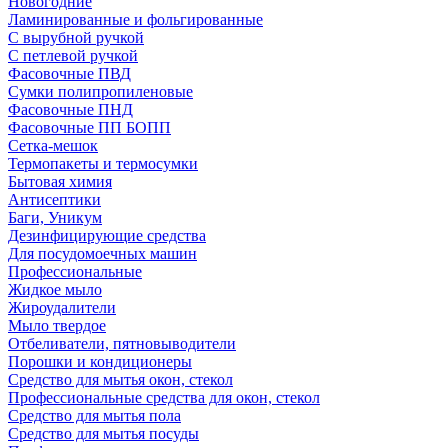
Новогодние
Ламинированные и фольгированные
С вырубной ручкой
С петлевой ручкой
Фасовочные ПВД
Сумки полипропиленовые
Фасовочные ПНД
Фасовочные ПП БОПП
Сетка-мешок
Термопакеты и термосумки
Бытовая химия
Антисептики
Баги, Уникум
Дезинфицирующие средства
Для посудомоечных машин
Профессиональные
Жидкое мыло
Жироудалители
Мыло твердое
Отбеливатели, пятновыводители
Порошки и кондиционеры
Средство для мытья окон, стекол
Профессиональные средства для окон, стекол
Средство для мытья пола
Средство для мытья посуды