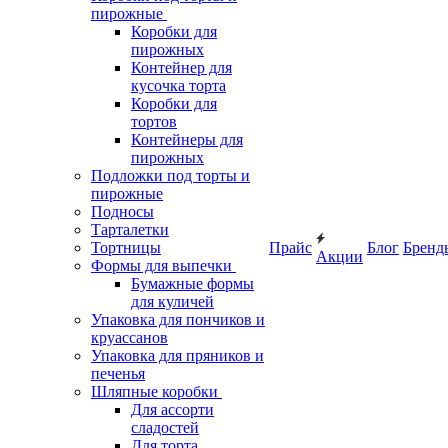
пирожные
Коробки для
пирожных
Контейнер для
кусочка торта
Коробки для
тортов
Контейнеры для
пирожных
Подложки под торты и
пирожные
Подносы
Тарталетки
Тортницы
Прайс
Блог
Бренд
Акции
Формы для выпечки
Бумажные формы
для куличей
Упаковка для пончиков и
круассанов
Упаковка для пряников и
печенья
Шляпные коробки
Для ассорти
сладостей
Для торта