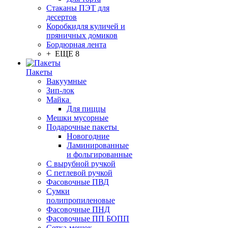
Стаканы ПЭТ для
десертов
Коробкидля куличей и
пряничных домиков
Бордюрная лента
+ ЕЩЕ 8
Пакеты
Вакуумные
Зип-лок
Майка
Для пиццы
Мешки мусорные
Подарочные пакеты
Новогодние
Ламинированные
и фольгированные
С вырубной ручкой
С петлевой ручкой
Фасовочные ПВД
Сумки
полипропиленовые
Фасовочные ПНД
Фасовочные ПП БОПП
Сетка-мешок