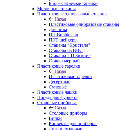
Биоразлагаемые тарелки
Молочные стаканы
Пластиковые одноразовые стаканы
Назад
Пластиковые одноразовые стаканы
Для пива
ПП Bubble cup
ПЭТ шейкеры
Стаканы "Кристалл"
Стаканы из ВПС
Стаканы ПП Зимние
Стакан мерный
Пластиковые тарелки
Назад
Пластиковые тарелки
Десертные
Суповые
Пластиковые чашки
Посуда для фуршета
Столовые приборы
Назад
Столовые приборы
Вилки
Конверты для приборов
Ложки столовые