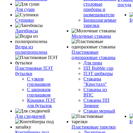
столовые
посуда
Для суши
приборы и
размешиватели
Супники
Биоразлагаемые
Б
тарелки
Ланчбоксы
Молочные стаканы
Ведра из
полипропилена
Пластиковые
одноразовые стаканы
Для пива
Пластиковые ПЭТ
ПП Bubble cup
бутылки
ПЭТ шейкеры
С узким
Стаканы
горлышком
"Кристалл"
С широким
Стаканы из
горлышком
ВПС
Крышки ПЭТ
Стаканы ПП
для бутылок
Зимние
Стакан мерный
Для сэндвичей
Б
Пластиковые тарелки
Контейнеры под
Десертные