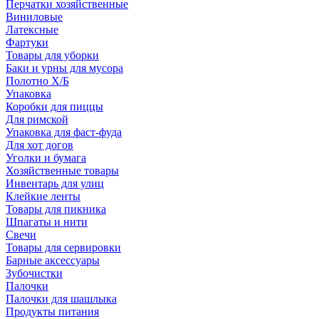
Перчатки хозяйственные
Виниловые
Латексные
Фартуки
Товары для уборки
Баки и урны для мусора
Полотно Х/Б
Упаковка
Коробки для пиццы
Для римской
Упаковка для фаст-фуда
Для хот догов
Уголки и бумага
Хозяйственные товары
Инвентарь для улиц
Клейкие ленты
Товары для пикника
Шпагаты и нити
Свечи
Товары для сервировки
Барные аксессуары
Зубочистки
Палочки
Палочки для шашлыка
Продукты питания