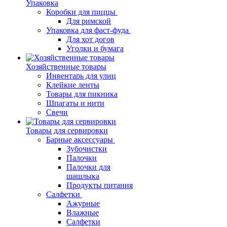
Упаковка
Коробки для пиццы
Для римской
Упаковка для фаст-фуда
Для хот догов
Уголки и бумага
Хозяйственные товары
Инвентарь для улиц
Клейкие ленты
Товары для пикника
Шпагаты и нити
Свечи
Товары для сервировки
Барные аксессуары
Зубочистки
Палочки
Палочки для
шашлыка
Продукты питания
Салфетки
Ажурные
Влажные
Салфетки