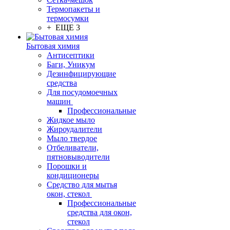
Термопакеты и
термосумки
+ ЕЩЕ 3
Бытовая химия
Антисептики
Баги, Уникум
Дезинфицирующие
средства
Для посудомоечных
машин
Профессиональные
Жидкое мыло
Жироудалители
Мыло твердое
Отбеливатели,
пятновыводители
Порошки и
кондиционеры
Средство для мытья
окон, стекол
Профессиональные
средства для окон,
стекол