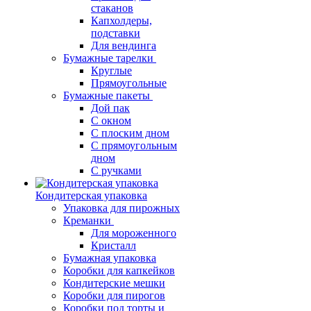
стаканов
Капхолдеры,
подставки
Для вендинга
Бумажные тарелки
Круглые
Прямоугольные
Бумажные пакеты
Дой пак
С окном
С плоским дном
С прямоугольным
дном
С ручками
Кондитерская упаковка
Упаковка для пирожных
Креманки
Для мороженного
Кристалл
Бумажная упаковка
Коробки для капкейков
Кондитерские мешки
Коробки для пирогов
Коробки под торты и