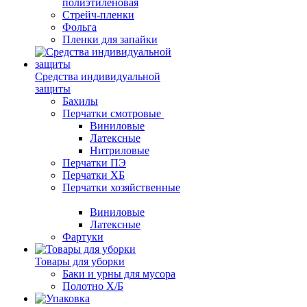
полиэтиленовая
Стрейч-пленки
Фольга
Пленки для запайки
Средства индивидуальной
защиты
Бахилы
Перчатки смотровые
Виниловые
Латексные
Нитриловые
Перчатки ПЭ
Перчатки ХБ
Перчатки хозяйственные
Виниловые
Латексные
Фартуки
Товары для уборки
Баки и урны для мусора
Полотно Х/Б