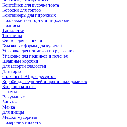
Контейнер для кусочка торта
Коробки для тортов
Контейнеры для пирожных
Подложки под торты и пирожные
Подносы
Тарталетки
Тортницы
Формы для выпечки
Бумажные формы для куличей
Упаковка для пончиков и круассанов
Упаковка для пряников и печенья
Шляпные коробки
Для ассорти сладостей
Для торта
Стаканы ПЭТ для десертов
Коробкидля куличей и пряничных домиков
Бордюрная лента
Пакеты
Вакуумные
Зип-лок
Майка
Для пиццы
Мешки мусорные
Подарочные пакеты