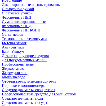
Новогодние
Ламинированные и фольгированные
С вырубной ручкой
С петлевой ручкой
Фасовочные ПВД
Сумки полипропиленовые
Фасовочные ПНД
Фасовочные ПП БОПП
Сетка-мешок
Термопакеты и термосумки
Бытовая химия
Антисептики
Баги, Уникум
Дезинфицирующие средства
Для посудомоечных машин
Профессиональные
Жидкое мыло
Жироудалители
Мыло твердое
Отбеливатели, пятновыводители
Порошки и кондиционеры
Средство для мытья окон, стекол
Профессиональные средства для окон, стекол
Средство для мытья пола
Средство для мытья посуды