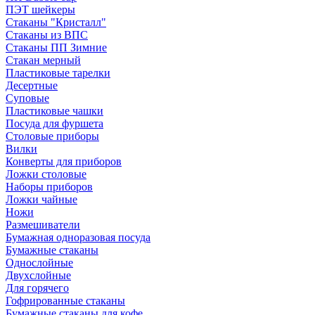
ПЭТ шейкеры
Стаканы "Кристалл"
Стаканы из ВПС
Стаканы ПП Зимние
Стакан мерный
Пластиковые тарелки
Десертные
Суповые
Пластиковые чашки
Посуда для фуршета
Столовые приборы
Вилки
Конверты для приборов
Ложки столовые
Наборы приборов
Ложки чайные
Ножи
Размешиватели
Бумажная одноразовая посуда
Бумажные стаканы
Однослойные
Двухслойные
Для горячего
Гофрированные стаканы
Бумажные стаканы для кофе