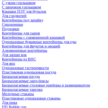
С узким горлышком
С широким горлышком
Крышки ПЭТ для бутылок
Для сэндвичей
Контейнеры под запайку
Секционные
Подложки
Контейнеры для сыров
Контейнеры с совмещенной крышкой
Одноразовые бумажные контейнеры для еды
Контейнеры для фруктов и овощей
Алюминиевые контейнеры
Для лапши вок
Контейнеры из ВПС
Для яиц
Одноразовые гастроемкости
Пластиковая одноразовая посуда
Биоразлагаемая посуда
Биоразлагаемые ланч-боксы
Биоразлагаемые столовые приборы и размешиватели
Биоразлагаемые тарелки
Молочные стаканы
Пластиковые одноразовые стаканы
Для пива
ПП Bubble cup