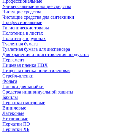
Профессиональные
Универсальные моющие средства
Чистящие средства
Чистящие средства для сантехники
Профессиональные
Гигиенические товары
Полотенца в листах
Полотенца в рулонах
Туалетная бумага
Туалетная бумага для диспенсера
Для хранения и приготовления продуктов
Пергамент
Пищевая пленка ПВХ
Пищевая пленка полиэтиленовая
Стрейч-пленки
Фольга
Пленки для запайки
Средства индивидуальной защиты
Бахилы
Перчатки смотровые
Виниловые
Латексные
Нитриловые
Перчатки ПЭ
Перчатки ХБ