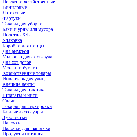
Перчатки хозяйственные
Виниловые
Латексные
Фартуки
Товары для уборки
Баки и урны для мусора
Полотно Х/Б
Упаковка
Коробки для пиццы
Для римской
Упаковка для фаст-фуда
Для хот догов
Уголки и бумага
Хозяйственные товары
Инвентарь для улиц
Клейкие ленты
Товары для пикника
Шпагаты и нити
Свечи
Товары для сервировки
Барные аксессуары
Зубочистки
Палочки
Палочки для шашлыка
Продукты питания