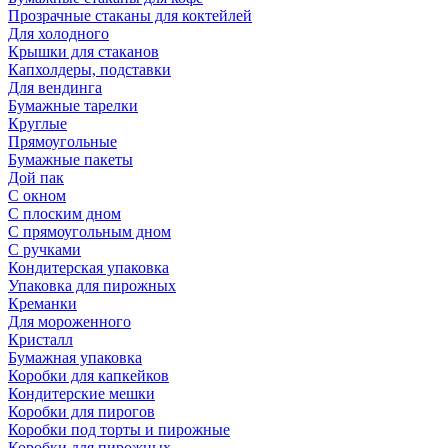
Прозрачные стаканы для коктейлей
Для холодного
Крышки для стаканов
Капхолдеры, подставки
Для вендинга
Бумажные тарелки
Круглые
Прямоугольные
Бумажные пакеты
Дой пак
С окном
С плоским дном
С прямоугольным дном
С ручками
Кондитерская упаковка
Упаковка для пирожных
Креманки
Для мороженного
Кристалл
Бумажная упаковка
Коробки для капкейков
Кондитерские мешки
Коробки для пирогов
Коробки под торты и пирожные
Коробки для пирожных