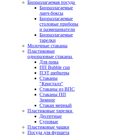
Биоразлагаемая посуда
Биоразлагаемые
ланч-боксы
Биоразлагаемые
столовые приборы
и размешиватели
Биоразлагаемые
тарелки
Молочные стаканы
Пластиковые
одноразовые стаканы
Для пива
ПП Bubble cup
ПЭТ шейкеры
Стаканы
"Кристалл"
Стаканы из ВПС
Стаканы ПП
Зимние
Стакан мерный
Пластиковые тарелки
Десертные
Суповые
Пластиковые чашки
Посуда для фуршета