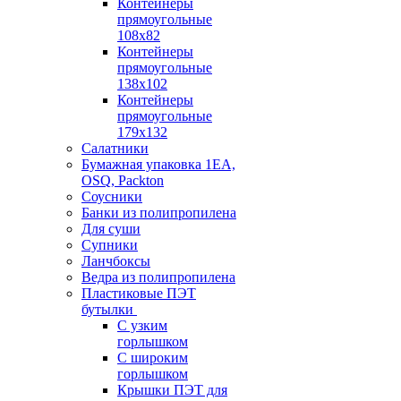
Контейнеры
прямоугольные
108х82
Контейнеры
прямоугольные
138х102
Контейнеры
прямоугольные
179х132
Салатники
Бумажная упаковка 1ЕА,
OSQ, Packton
Соусники
Банки из полипропилена
Для суши
Супники
Ланчбоксы
Ведра из полипропилена
Пластиковые ПЭТ
бутылки
С узким
горлышком
С широким
горлышком
Крышки ПЭТ для