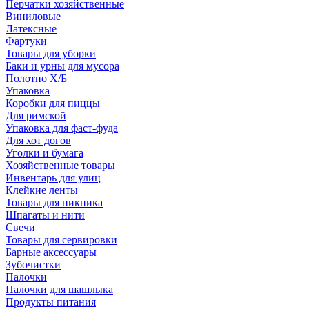
Перчатки хозяйственные
Виниловые
Латексные
Фартуки
Товары для уборки
Баки и урны для мусора
Полотно Х/Б
Упаковка
Коробки для пиццы
Для римской
Упаковка для фаст-фуда
Для хот догов
Уголки и бумага
Хозяйственные товары
Инвентарь для улиц
Клейкие ленты
Товары для пикника
Шпагаты и нити
Свечи
Товары для сервировки
Барные аксессуары
Зубочистки
Палочки
Палочки для шашлыка
Продукты питания