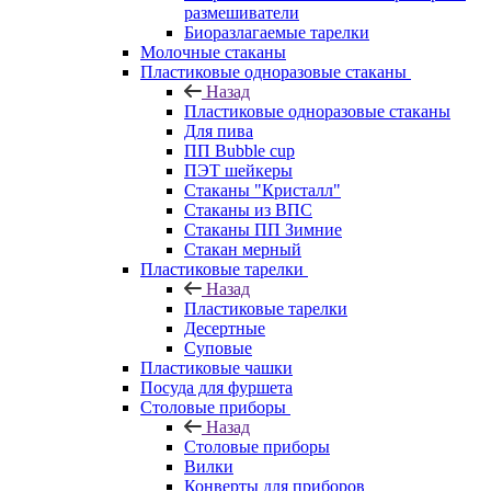
размешиватели
Биоразлагаемые тарелки
Молочные стаканы
Пластиковые одноразовые стаканы
Назад
Пластиковые одноразовые стаканы
Для пива
ПП Bubble cup
ПЭТ шейкеры
Стаканы "Кристалл"
Стаканы из ВПС
Стаканы ПП Зимние
Стакан мерный
Пластиковые тарелки
Назад
Пластиковые тарелки
Десертные
Суповые
Пластиковые чашки
Посуда для фуршета
Столовые приборы
Назад
Столовые приборы
Вилки
Конверты для приборов