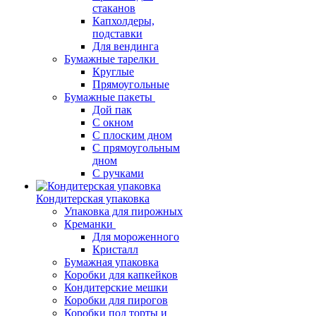
стаканов
Капхолдеры,
подставки
Для вендинга
Бумажные тарелки
Круглые
Прямоугольные
Бумажные пакеты
Дой пак
С окном
С плоским дном
С прямоугольным
дном
С ручками
Кондитерская упаковка
Упаковка для пирожных
Креманки
Для мороженного
Кристалл
Бумажная упаковка
Коробки для капкейков
Кондитерские мешки
Коробки для пирогов
Коробки под торты и