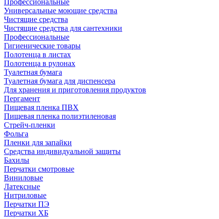
Профессиональные
Универсальные моющие средства
Чистящие средства
Чистящие средства для сантехники
Профессиональные
Гигиенические товары
Полотенца в листах
Полотенца в рулонах
Туалетная бумага
Туалетная бумага для диспенсера
Для хранения и приготовления продуктов
Пергамент
Пищевая пленка ПВХ
Пищевая пленка полиэтиленовая
Стрейч-пленки
Фольга
Пленки для запайки
Средства индивидуальной защиты
Бахилы
Перчатки смотровые
Виниловые
Латексные
Нитриловые
Перчатки ПЭ
Перчатки ХБ