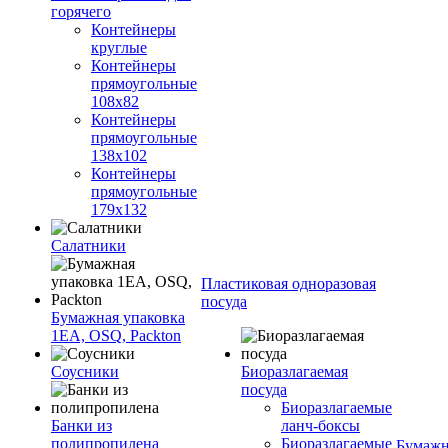
горячего
Контейнеры
круглые
Контейнеры
прямоугольные
108х82
Контейнеры
прямоугольные
138х102
Контейнеры
прямоугольные
179х132
Салатники
Пластиковая одноразовая
посуда
Бумажная упаковка
1ЕА, OSQ, Packton
Соусники
Биоразлагаемая
посуда
Биоразлагаемые
Банки из
ланч-боксы
полипропилена
Биоразлагаемые
Бумажн