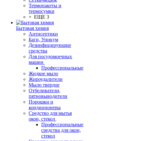
Термопакеты и
термосумки
+ ЕЩЕ 3
Бытовая химия
Антисептики
Баги, Уникум
Дезинфицирующие
средства
Для посудомоечных
машин
Профессиональные
Жидкое мыло
Жироудалители
Мыло твердое
Отбеливатели,
пятновыводители
Порошки и
кондиционеры
Средство для мытья
окон, стекол
Профессиональные
средства для окон,
стекол