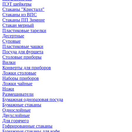
ПЭТ шейкеры
Стаканы "Кристалл"
Стаканы из ВПС
Стаканы ПП Зимние
Стакан мерный
Пластиковые тарелки
Десертные
Суповые
Пластиковые чашки
Посуда для фуршета
Столовые приборы
Вилки
Конверты для приборов
Ложки столовые
Наборы приборов
Ложки чайные
Ножи
Размешиватели
Бумажная одноразовая посуда
Бумажные стаканы
Однослойные
Двухслойные
Для горячего
Гофрированные стаканы
Бумажные стаканы для кофе