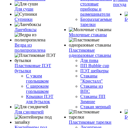
столовые
посуда
Для суши
приборы и
размешиватели
Супники
Биоразлагаемые
Б
тарелки
Ланчбоксы
Молочные стаканы
Ведра из
полипропилена
Пластиковые
одноразовые стаканы
Для пива
Пластиковые ПЭТ
ПП Bubble cup
бутылки
ПЭТ шейкеры
С узким
Стаканы
горлышком
"Кристалл"
С широким
Стаканы из
горлышком
ВПС
Крышки ПЭТ
Стаканы ПП
для бутылок
Зимние
Стакан мерный
Для сэндвичей
Б
Пластиковые тарелки
Контейнеры под
Десертные