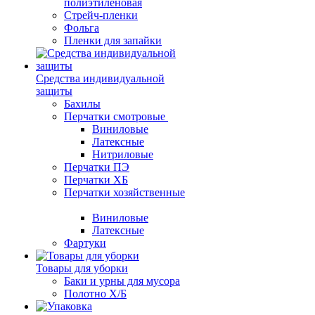
полиэтиленовая
Стрейч-пленки
Фольга
Пленки для запайки
Средства индивидуальной
защиты
Бахилы
Перчатки смотровые
Виниловые
Латексные
Нитриловые
Перчатки ПЭ
Перчатки ХБ
Перчатки хозяйственные
Виниловые
Латексные
Фартуки
Товары для уборки
Баки и урны для мусора
Полотно Х/Б