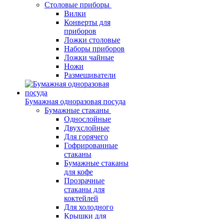
Столовые приборы
Вилки
Конверты для
приборов
Ложки столовые
Наборы приборов
Ложки чайные
Ножи
Размешиватели
Бумажная одноразовая посуда
Бумажные стаканы
Однослойные
Двухслойные
Для горячего
Гофрированные
стаканы
Бумажные стаканы
для кофе
Прозрачные
стаканы для
коктейлей
Для холодного
Крышки для