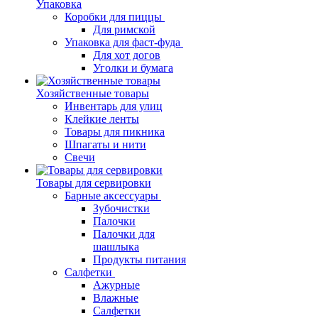
Упаковка
Коробки для пиццы
Для римской
Упаковка для фаст-фуда
Для хот догов
Уголки и бумага
Хозяйственные товары
Инвентарь для улиц
Клейкие ленты
Товары для пикника
Шпагаты и нити
Свечи
Товары для сервировки
Барные аксессуары
Зубочистки
Палочки
Палочки для
шашлыка
Продукты питания
Салфетки
Ажурные
Влажные
Салфетки