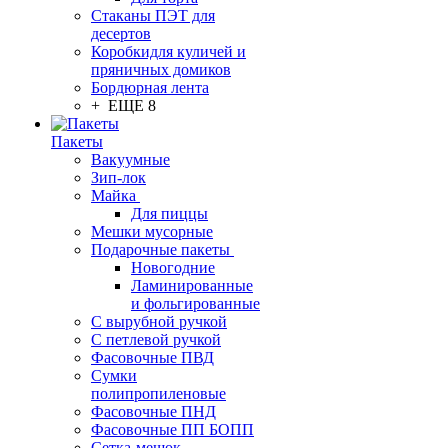
Стаканы ПЭТ для
десертов
Коробкидля куличей и
пряничных домиков
Бордюрная лента
+ ЕЩЕ 8
Пакеты
Вакуумные
Зип-лок
Майка
Для пиццы
Мешки мусорные
Подарочные пакеты
Новогодние
Ламинированные
и фольгированные
С вырубной ручкой
С петлевой ручкой
Фасовочные ПВД
Сумки
полипропиленовые
Фасовочные ПНД
Фасовочные ПП БОПП
Сетка-мешок