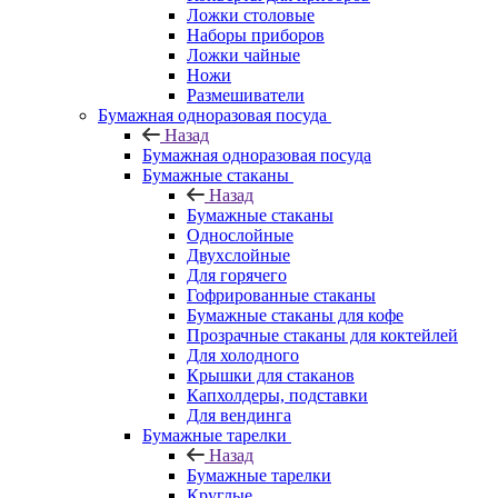
Ложки столовые
Наборы приборов
Ложки чайные
Ножи
Размешиватели
Бумажная одноразовая посуда
Назад
Бумажная одноразовая посуда
Бумажные стаканы
Назад
Бумажные стаканы
Однослойные
Двухслойные
Для горячего
Гофрированные стаканы
Бумажные стаканы для кофе
Прозрачные стаканы для коктейлей
Для холодного
Крышки для стаканов
Капхолдеры, подставки
Для вендинга
Бумажные тарелки
Назад
Бумажные тарелки
Круглые