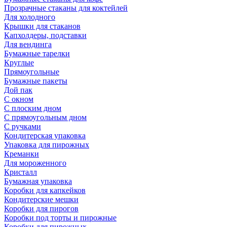
Прозрачные стаканы для коктейлей
Для холодного
Крышки для стаканов
Капхолдеры, подставки
Для вендинга
Бумажные тарелки
Круглые
Прямоугольные
Бумажные пакеты
Дой пак
С окном
С плоским дном
С прямоугольным дном
С ручками
Кондитерская упаковка
Упаковка для пирожных
Креманки
Для мороженного
Кристалл
Бумажная упаковка
Коробки для капкейков
Кондитерские мешки
Коробки для пирогов
Коробки под торты и пирожные
Коробки для пирожных