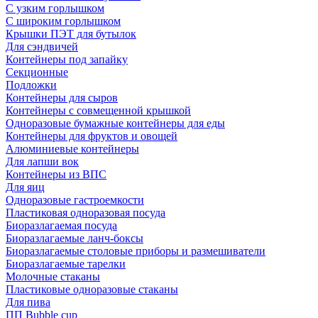
С узким горлышком
С широким горлышком
Крышки ПЭТ для бутылок
Для сэндвичей
Контейнеры под запайку
Секционные
Подложки
Контейнеры для сыров
Контейнеры с совмещенной крышкой
Одноразовые бумажные контейнеры для еды
Контейнеры для фруктов и овощей
Алюминиевые контейнеры
Для лапши вок
Контейнеры из ВПС
Для яиц
Одноразовые гастроемкости
Пластиковая одноразовая посуда
Биоразлагаемая посуда
Биоразлагаемые ланч-боксы
Биоразлагаемые столовые приборы и размешиватели
Биоразлагаемые тарелки
Молочные стаканы
Пластиковые одноразовые стаканы
Для пива
ПП Bubble cup