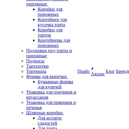
пирожные
Коробки для
пирожных
Контейнер для
кусочка торта
Коробки для
тортов
Контейнеры для
пирожных
Подложки под торты и
пирожные
Подносы
Тарталетки
Тортницы
Прайс
Блог
Бренд
Акции
Формы для выпечки
Бумажные формы
для куличей
Упаковка для пончиков и
круассанов
Упаковка для пряников и
печенья
Шляпные коробки
Для ассорти
сладостей
Для торта