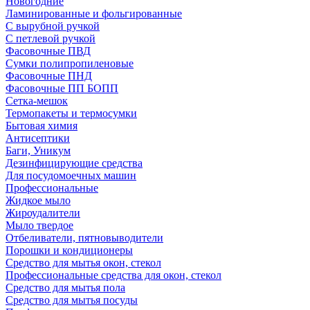
Новогодние
Ламинированные и фольгированные
С вырубной ручкой
С петлевой ручкой
Фасовочные ПВД
Сумки полипропиленовые
Фасовочные ПНД
Фасовочные ПП БОПП
Сетка-мешок
Термопакеты и термосумки
Бытовая химия
Антисептики
Баги, Уникум
Дезинфицирующие средства
Для посудомоечных машин
Профессиональные
Жидкое мыло
Жироудалители
Мыло твердое
Отбеливатели, пятновыводители
Порошки и кондиционеры
Средство для мытья окон, стекол
Профессиональные средства для окон, стекол
Средство для мытья пола
Средство для мытья посуды