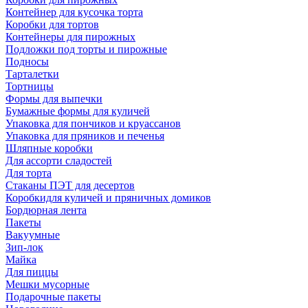
Контейнер для кусочка торта
Коробки для тортов
Контейнеры для пирожных
Подложки под торты и пирожные
Подносы
Тарталетки
Тортницы
Формы для выпечки
Бумажные формы для куличей
Упаковка для пончиков и круассанов
Упаковка для пряников и печенья
Шляпные коробки
Для ассорти сладостей
Для торта
Стаканы ПЭТ для десертов
Коробкидля куличей и пряничных домиков
Бордюрная лента
Пакеты
Вакуумные
Зип-лок
Майка
Для пиццы
Мешки мусорные
Подарочные пакеты