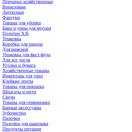
Перчатки хозяйственные
Виниловые
Латексные
Фартуки
Товары для уборки
Баки и урны для мусора
Полотно Х/Б
Упаковка
Коробки для пиццы
Для римской
Упаковка для фаст-фуда
Для хот догов
Уголки и бумага
Хозяйственные товары
Инвентарь для улиц
Клейкие ленты
Товары для пикника
Шпагаты и нити
Свечи
Товары для сервировки
Барные аксессуары
Зубочистки
Палочки
Палочки для шашлыка
Продукты питания