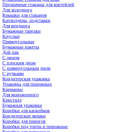
Прозрачные стаканы для коктейлей
Для холодного
Крышки для стаканов
Капхолдеры, подставки
Для вендинга
Бумажные тарелки
Круглые
Прямоугольные
Бумажные пакеты
Дой пак
С окном
С плоским дном
С прямоугольным дном
С ручками
Кондитерская упаковка
Упаковка для пирожных
Креманки
Для мороженного
Кристалл
Бумажная упаковка
Коробки для капкейков
Кондитерские мешки
Коробки для пирогов
Коробки под торты и пирожные
Коробки для пирожных