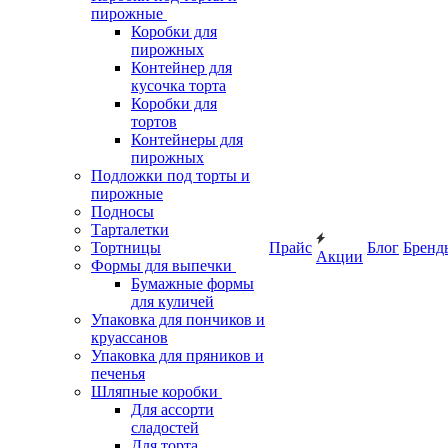
пирожные
Коробки для
пирожных
Контейнер для
кусочка торта
Коробки для
тортов
Контейнеры для
пирожных
Подложки под торты и
пирожные
Подносы
Тарталетки
Тортницы
Прайс
Блог
Бренд
Акции
Формы для выпечки
Бумажные формы
для куличей
Упаковка для пончиков и
круассанов
Упаковка для пряников и
печенья
Шляпные коробки
Для ассорти
сладостей
Для торта