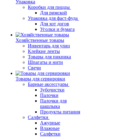
Упаковка
Коробки для пиццы
Для римской
Упаковка для фаст-фуда
Для хот догов
Уголки и бумага
Хозяйственные товары
Инвентарь для улиц
Клейкие ленты
Товары для пикника
Шпагаты и нити
Свечи
Товары для сервировки
Барные аксессуары
Зубочистки
Палочки
Палочки для
шашлыка
Продукты питания
Салфетки
Ажурные
Влажные
Салфетки