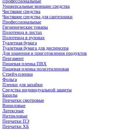
Профессиональные
Универсальные моющие средства
Чистящие средства
Чистящие средства для сантехники
Профессиональные
Гигиенические товары
Полотенца в листах
Полотенца в рулонах
Туалетная бумага
Туалетная бумага для диспенсера
Для хранения и приготовления продуктов
Пергамент
Пищевая пленка ПВХ
Пищевая пленка полиэтиленовая
Стрейч-пленки
Фольга
Пленки для запайки
Средства индивидуальной защиты
Бахилы
Перчатки смотровые
Виниловые
Латексные
Нитриловые
Перчатки ПЭ
Перчатки ХБ