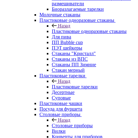
размешиватели
Биоразлагаемые тарелки
Молочные стаканы
Пластиковые одноразовые стаканы
Назад
Пластиковые одноразовые стаканы
Для пива
ПП Bubble cup
ПЭТ шейкеры
Стаканы "Кристалл"
Стаканы из ВПС
Стаканы ПП Зимние
Стакан мерный
Пластиковые тарелки
Назад
Пластиковые тарелки
Десертные
Суповые
Пластиковые чашки
Посуда для фуршета
Столовые приборы
Назад
Столовые приборы
Вилки
Конверты для приборов