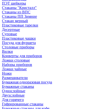
ПЭТ шейкеры
Стаканы "Кристалл"
Стаканы из ВПС
Стаканы ПП Зимние
Стакан мерный
Пластиковые тарелки
Десертные
Суповые
Пластиковые чашки
Посуда для фуршета
Столовые приборы
Вилки
Конверты для приборов
Ложки столовые
Наборы приборов
Ложки чайные
Ножи
Размешиватели
Бумажная одноразовая посуда
Бумажные стаканы
Однослойные
Двухслойные
Для горячего
Гофрированные стаканы
Бумажные стаканы для кофе