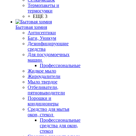
Термопакеты и
термосумки
+ ЕЩЕ 3
Бытовая химия
Антисептики
Баги, Уникум
Дезинфицирующие
средства
Для посудомоечных
машин
Профессиональные
Жидкое мыло
Жироудалители
Мыло твердое
Отбеливатели,
пятновыводители
Порошки и
кондиционеры
Средство для мытья
окон, стекол
Профессиональные
средства для окон,
стекол