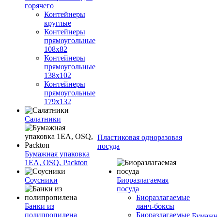
горячего
Контейнеры
круглые
Контейнеры
прямоугольные
108х82
Контейнеры
прямоугольные
138х102
Контейнеры
прямоугольные
179х132
Салатники
Пластиковая одноразовая
посуда
Бумажная упаковка
1ЕА, OSQ, Packton
Соусники
Биоразлагаемая
посуда
Биоразлагаемые
Банки из
ланч-боксы
полипропилена
Биоразлагаемые
Бумажн