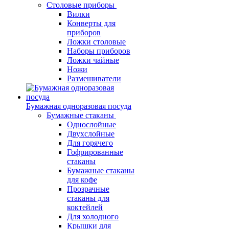
Столовые приборы
Вилки
Конверты для
приборов
Ложки столовые
Наборы приборов
Ложки чайные
Ножи
Размешиватели
Бумажная одноразовая посуда
Бумажные стаканы
Однослойные
Двухслойные
Для горячего
Гофрированные
стаканы
Бумажные стаканы
для кофе
Прозрачные
стаканы для
коктейлей
Для холодного
Крышки для