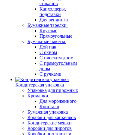
стаканов
Капхолдеры,
подставки
Для вендинга
Бумажные тарелки
Круглые
Прямоугольные
Бумажные пакеты
Дой пак
С окном
С плоским дном
С прямоугольным
дном
С ручками
Кондитерская упаковка
Упаковка для пирожных
Креманки
Для мороженного
Кристалл
Бумажная упаковка
Коробки для капкейков
Кондитерские мешки
Коробки для пирогов
Коробки под торты и