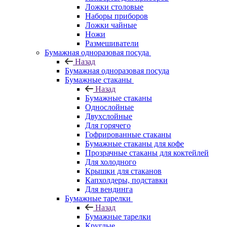
Ложки столовые
Наборы приборов
Ложки чайные
Ножи
Размешиватели
Бумажная одноразовая посуда
Назад
Бумажная одноразовая посуда
Бумажные стаканы
Назад
Бумажные стаканы
Однослойные
Двухслойные
Для горячего
Гофрированные стаканы
Бумажные стаканы для кофе
Прозрачные стаканы для коктейлей
Для холодного
Крышки для стаканов
Капхолдеры, подставки
Для вендинга
Бумажные тарелки
Назад
Бумажные тарелки
Круглые