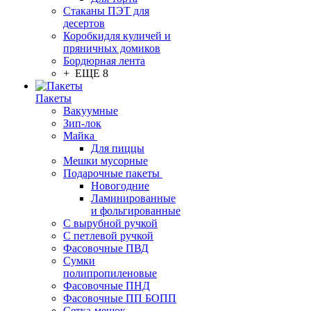
Стаканы ПЭТ для
десертов
Коробкидля куличей и
пряничных домиков
Бордюрная лента
+ ЕЩЕ 8
Пакеты
Вакуумные
Зип-лок
Майка
Для пиццы
Мешки мусорные
Подарочные пакеты
Новогодние
Ламинированные
и фольгированные
С вырубной ручкой
С петлевой ручкой
Фасовочные ПВД
Сумки
полипропиленовые
Фасовочные ПНД
Фасовочные ПП БОПП
Сетка-мешок