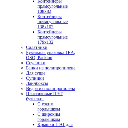
Контейнеры
прямоугольные
108х82
Контейнеры
прямоугольные
138х102
Контейнеры
прямоугольные
179х132
Салатники
Бумажная упаковка 1ЕА,
OSQ, Packton
Соусники
Банки из полипропилена
Для суши
Супники
Ланчбоксы
Ведра из полипропилена
Пластиковые ПЭТ
бутылки
С узким
горлышком
С широким
горлышком
Крышки ПЭТ для