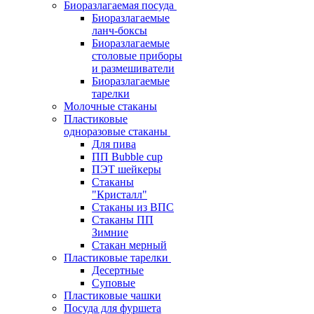
Биоразлагаемая посуда
Биоразлагаемые
ланч-боксы
Биоразлагаемые
столовые приборы
и размешиватели
Биоразлагаемые
тарелки
Молочные стаканы
Пластиковые
одноразовые стаканы
Для пива
ПП Bubble cup
ПЭТ шейкеры
Стаканы
"Кристалл"
Стаканы из ВПС
Стаканы ПП
Зимние
Стакан мерный
Пластиковые тарелки
Десертные
Суповые
Пластиковые чашки
Посуда для фуршета