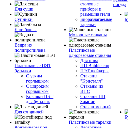
столовые
посуда
Для суши
приборы и
размешиватели
Супники
Биоразлагаемые
Б
тарелки
Ланчбоксы
Молочные стаканы
Ведра из
полипропилена
Пластиковые
одноразовые стаканы
Для пива
Пластиковые ПЭТ
ПП Bubble cup
бутылки
ПЭТ шейкеры
С узким
Стаканы
горлышком
"Кристалл"
С широким
Стаканы из
горлышком
ВПС
Крышки ПЭТ
Стаканы ПП
для бутылок
Зимние
Стакан мерный
Для сэндвичей
Б
Пластиковые тарелки
Контейнеры под
Десертные