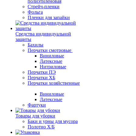
полиэтиленовая
Стрейч-пленки
Фольга
Пленки для запайки
Средства индивидуальной
защиты
Бахилы
Перчатки смотровые
Виниловые
Латексные
Нитриловые
Перчатки ПЭ
Перчатки ХБ
Перчатки хозяйственные
Виниловые
Латексные
Фартуки
Товары для уборки
Баки и урны для мусора
Полотно Х/Б