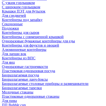
С узким горлышком
С широким горлышком
Крышки ПЭТ для бутылок
Для сэндвичей
Контейнеры под запайку
Секционные
Подложки
Контейнеры для сыров
Контейнеры с совмещенной крышкой
Одноразовые бумажные контейнеры для еды
Контейнеры для фруктов и овощей
Алюминиевые контейнеры
Для лапши вок
Контейнеры из ВПС
Для яиц
Одноразовые гастроемкости
Пластиковая одноразовая посуда
Биоразлагаемая посуда
Биоразлагаемые ланч-боксы
Биоразлагаемые столовые приборы и размешиватели
Биоразлагаемые тарелки
Молочные стаканы
Пластиковые одноразовые стаканы
Для пива
ПП Bubble cup