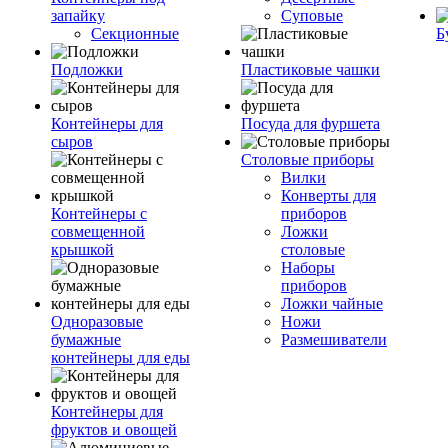
запайку
Суповые
Секционные
Б
Подложки
Пластиковые чашки
Контейнеры для
Посуда для фуршета
сыров
Столовые приборы
Вилки
Конверты для
Контейнеры с
приборов
совмещенной
Ложки
крышкой
столовые
Наборы
приборов
Ложки чайные
Одноразовые
Ножи
бумажные
Размешиватели
контейнеры для еды
Контейнеры для
фруктов и овощей