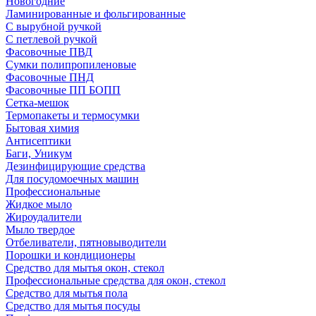
Новогодние
Ламинированные и фольгированные
С вырубной ручкой
С петлевой ручкой
Фасовочные ПВД
Сумки полипропиленовые
Фасовочные ПНД
Фасовочные ПП БОПП
Сетка-мешок
Термопакеты и термосумки
Бытовая химия
Антисептики
Баги, Уникум
Дезинфицирующие средства
Для посудомоечных машин
Профессиональные
Жидкое мыло
Жироудалители
Мыло твердое
Отбеливатели, пятновыводители
Порошки и кондиционеры
Средство для мытья окон, стекол
Профессиональные средства для окон, стекол
Средство для мытья пола
Средство для мытья посуды